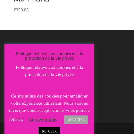
€
390.00
Mentions Légales
Politique relative aux cookies et à la
Politique de confidentialité
protection de la vie privée
Politique relative aux cookies et à la
protection de la vie privée
Ce site utilise des cookies pour améliorer
votre expérience utilisateur. Nous serions
ravis que vous acceptiez mais vous pouvez
refuser.
En savoir plus
ACCEPTER
REFUSER