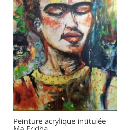
Peinture acrylique intitulée
Ma Fridha