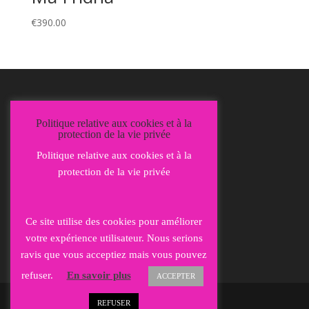
€
390.00
Mentions Légales
Politique relative aux cookies et à la
Politique de confidentialité
protection de la vie privée
Politique relative aux cookies et à la
protection de la vie privée
Ce site utilise des cookies pour améliorer
votre expérience utilisateur. Nous serions
ravis que vous acceptiez mais vous pouvez
refuser.
En savoir plus
ACCEPTER
REFUSER