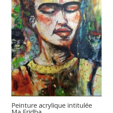
Peinture acrylique intitulée
Ma Fridha