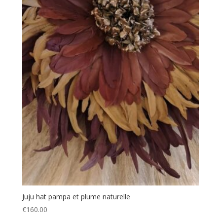
ancien
Juju hat pampa et plume naturelle
€
160.00