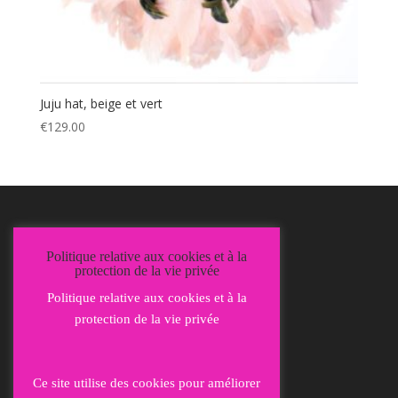
Juju hat, beige et vert
€
129.00
Mentions Légales
Politique relative aux cookies et à la
Politique de confidentialité
protection de la vie privée
Politique relative aux cookies et à la
protection de la vie privée
Ce site utilise des cookies pour améliorer